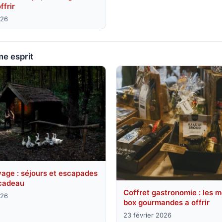
ffrir
026
e esprit
yage : séjours et escapades
 cadeau
Coffret gastronomie : les m
026
box gourmandes a offrir
23 février 2026