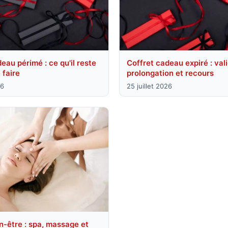
eau périmé : ce qu'il reste
Coffret cadeau expiré : vali
 faire
prolongation et recours
26
25 juillet 2026
n-être : spa, massage et