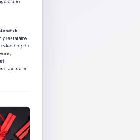
age d'une
ntérêt
du
n prestataire
u standing du
vure,
et
ion qui dure