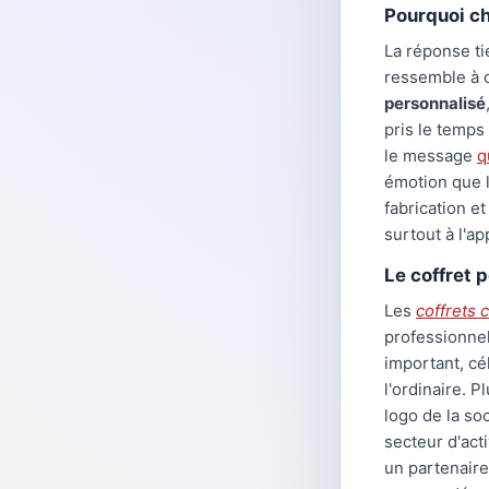
Pourquoi ch
La réponse ti
ressemble à c
personnalisé
pris le temps
le message
q
émotion que l
fabrication e
surtout à l'a
Le coffret 
Les
coffrets 
professionnel.
important, cé
l'ordinaire. 
logo de la soc
secteur d'act
un partenaire 