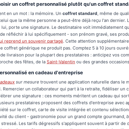
oisir un coffret personnalisé plutôt qu'un coffret stand
ent en un mot : la mémoire. Un
coffret standard
, même de quali
elui que la même personne a peut-être déjà reçu l'an dernier. 
, lui, porte une signature. Le destinataire voit immédiatement 
 de réfléchir à lui spécifiquement - son prénom gravé, ses produ
ui reprend un souvenir partagé
. Cette attention supplémentair
e coffret générique ne produit pas. Comptez 5 à 10 jours ouvré
t de livraison pour la plupart des prestataires : anticipez vos c
pproche des fêtes, de la
Saint-Valentin
ou des grandes occasions 
personnalisé en cadeau d'entreprise
cadeaux
sur mesure
trouvent une application naturelle dans le
 Remercier un collaborateur qui part à la retraite, fidéliser un c
lébrer une signature : ces moments méritent un cadeau qui sor
Plusieurs prestataires proposent des coffrets d'entreprise avec 
iété sur le coffret, carte de visite intégrée et contenu sélectio
ivité du client - gastronomie pour un grand compte gourmand,
b
stressé. Les tarifs dégressifs s'appliquent souvent à partir de d