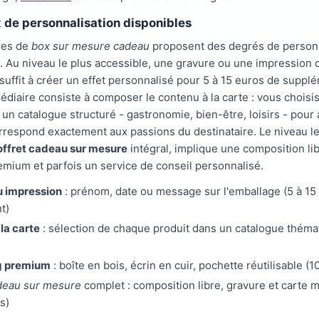
 de personnalisation disponibles
res de
box sur mesure cadeau
proposent des degrés de personn
s. Au niveau le plus accessible, une gravure ou une impression
t suffit à créer un effet personnalisé pour 5 à 15 euros de suppl
édiaire consiste à composer le contenu à la carte : vous chois
 un catalogue structuré - gastronomie, bien-être, loisirs - pou
orrespond exactement aux passions du destinataire. Le niveau le
offret cadeau sur mesure
intégral, implique une composition lib
mium et parfois un service de conseil personnalisé.
u impression
: prénom, date ou message sur l'emballage (5 à 15
t)
la carte
: sélection de chaque produit dans un catalogue théma
g premium
: boîte en bois, écrin en cuir, pochette réutilisable (1
deau sur mesure
complet : composition libre, gravure et carte 
s)