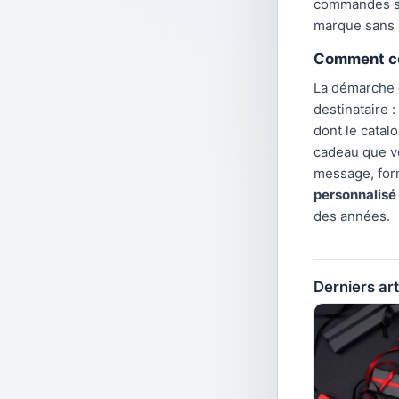
commandés si
marque sans p
Comment co
La démarche 
destinataire :
dont le catal
cadeau que vo
message, forma
personnalisé
des années.
Derniers art