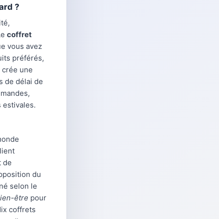
ard ?
té,
Le
coffret
que vous avez
its préférés,
e crée une
s de délai de
ommandes,
estivales.
 monde
lient
t de
apposition du
nné selon le
ien-être
pour
ix coffrets