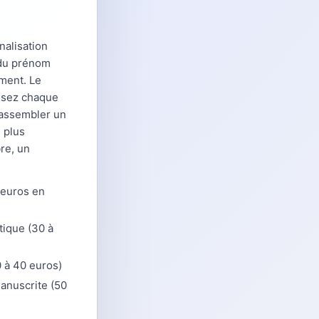
alisation
 du prénom
ément. Le
issez chaque
r assembler un
 plus
re, un
 euros en
tique (30 à
0 à 40 euros)
manuscrite (50