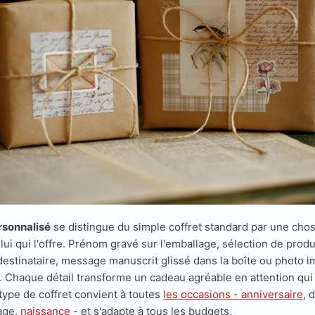
rsonnalisé
se distingue du simple coffret standard par une chose 
ui qui l'offre. Prénom gravé sur l'emballage, sélection de produ
destinataire, message manuscrit glissé dans la boîte ou photo 
.. Chaque détail transforme un cadeau agréable en attention qui
type de coffret convient à toutes
les occasions - anniversaire
, 
iage,
naissance
- et s'adapte à tous les budgets.