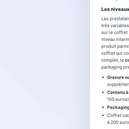
Les niveaux
Les prestatai
très variable
sur le coffre
niveau interm
produit parmi
coffret qui c
complet, le
c
packaging pre
Gravure o
supplémen
Contenu à 
150 euros)
Packagin
Coffret ca
à 200 euro